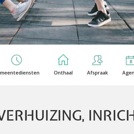
meentediensten
Onthaal
Afspraak
Age
ERHUIZING, INRIC