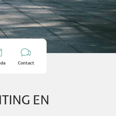
nda
Contact
HTING EN