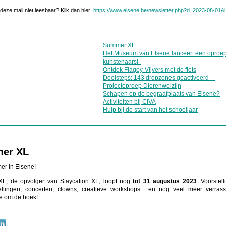
 deze mail niet leesbaar? Klik dan hier:
https://www.elsene.be/newsletter.php?d=2023-08-01&
Summer XL
Het Museum van Elsene lanceert een oproep
kunstenaars!
Ontdek Flagey-Vijvers met de fiets
Deelsteps: 143 dropzones geactiveerd
Projectoproep Dierenwelzijn
Schapen op de begraafplaats van Elsene?
Activiteiten bij CIVA
Hulp bij de start van het schooljaar
er XL
mer in Elsene!
L, de opvolger van Staycation XL, loopt nog
tot 31 augustus 2023
. Voorstell
ellingen, concerten, clowns, creatieve workshops... en nog veel meer verras
je om de hoek!