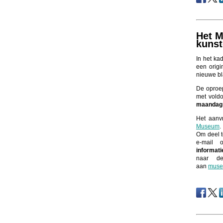
Het M
kuns
In het ka
een orig
nieuwe bl
De oproep
met voldo
maandag 
Het aanv
Museum
.
Om deel t
e-mail 
informat
naar de
aan
muse