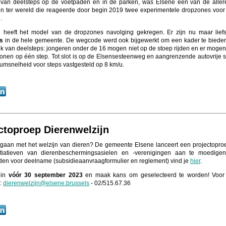
 van deelsteps op de voetpaden en in de parken, was Elsene één van de aller
 ter wereld die reageerde door begin 2019 twee experimentele dropzones voor
.
n heeft het model van de dropzones navolging gekregen. Er zijn nu maar lief
es
in de hele gemeente. De wegcode werd ook bijgewerkt om een kader te biede
ik van deelsteps: jongeren onder de 16 mogen niet op de stoep rijden en er moge
onen op één step. Tot slot is op de Elsensesteenweg en aangrenzende autovrije s
msnelheid voor steps vastgesteld op 8 km/u.
ctoproep Dierenwelzijn
gaan met het welzijn van dieren? De gemeente Elsene lanceert een projectopr
nitiatieven van dierenbeschermingsasielen en -verenigingen aan te moedigen
en voor deelname (subsidieaanvraagformulier en reglement) vind je
hier
.
e in
vóór 30 september 2023
en maak kans om geselecteerd te worden! Voor
e:
dierenwelzijn@elsene.brussels
- 02/515.67.36