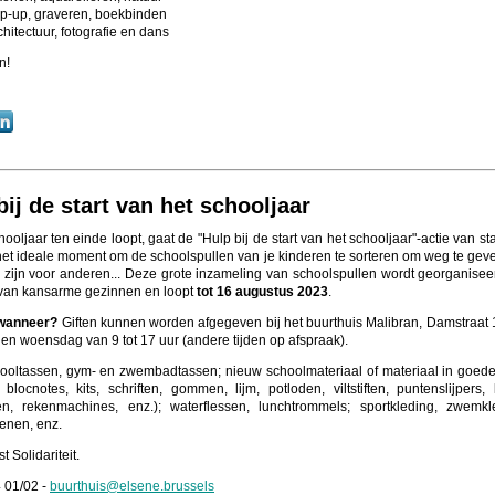
p-up, graveren, boekbinden
chitectuur, fotografie en dans
n!
bij de start van het schooljaar
ooljaar ten einde loopt, gaat de "Hulp bij de start van het schooljaar"-actie van sta
het ideale moment om de schoolspullen van je kinderen te sorteren om weg te gev
n zijn voor anderen... Deze grote inzameling van schoolspullen wordt georganisee
van kansarme gezinnen en loopt
tot 16 augustus 2023
.
 wanneer?
Giften kunnen worden afgegeven bij het buurthuis Malibran, Damstraat 
n woensdag van 9 tot 17 uur (andere tijden op afspraak).
ooltassen, gym- en zwembadtassen; nieuw schoolmateriaal of materiaal in goede
blocnotes, kits, schriften, gommen, lijm, potloden, viltstiften, puntenslijpers, l
n, rekenmachines, enz.); waterflessen, lunchtrommels; sportkleding, zwemkl
enen, enz.
st Solidariteit.
 01/02 -
buurthuis@elsene.brussels