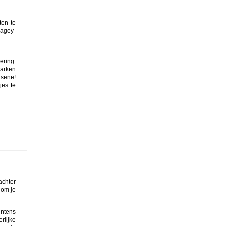
ten te
lagey-
ering.
parken
lsene!
jes te
achter
 om je
intens
rlijke