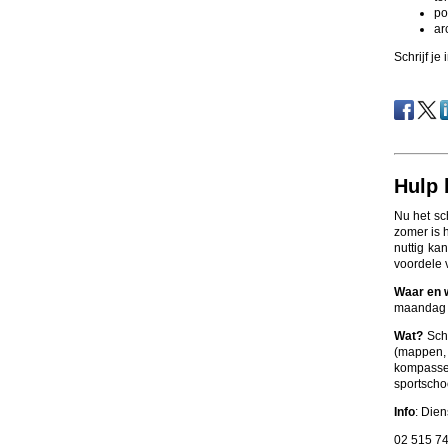
po
ar
Schrijf je i
Hulp 
Nu het sch
zomer is 
nuttig ka
voordele 
Waar en
maandag e
Wat?
Sch
(mappen, 
kompasse
sportscho
Info
: Dien
02 515 74