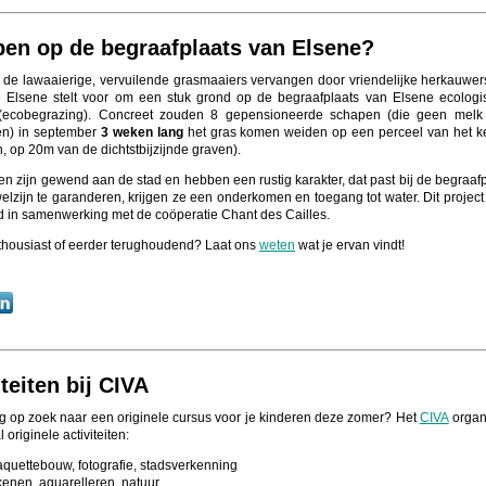
en op de begraafplaats van Elsene?
 de lawaaierige, vervuilende grasmaaiers vervangen door vriendelijke herkauwe
Elsene stelt voor om een stuk grond op de begraafplaats van Elsene ecologi
(ecobegrazing). Concreet zouden 8 gepensioneerde schapen (die geen melk
en) in september
3 weken lang
het gras komen weiden op een perceel van het k
, op 20m van de dichtstbijzijnde graven).
n zijn gewend aan de stad en hebben een rustig karakter, dat past bij de begraafp
lzijn te garanderen, krijgen ze een onderkomen en toegang tot water. Dit project
d in samenwerking met de coöperatie Chant des Cailles.
thousiast of eerder terughoudend? Laat ons
weten
wat je ervan vindt!
iteiten bij CIVA
g op zoek naar een originele cursus voor je kinderen deze zomer? Het
CIVA
organ
 originele activiteiten:
quettebouw, fotografie, stadsverkenning
kenen, aquarelleren, natuur