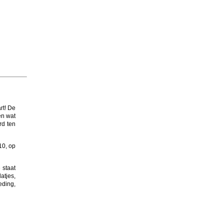
rt! De
en wat
rd ten
10, op
 staat
atjes,
eding,