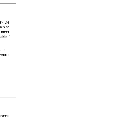
rs? De
sch te
 meer
erkhof
laats.
 wordt
iseert