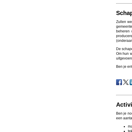
Schap
Zullen we
gemeente 
beheren 
producer
(onderaan
De schape
Om hun we
uitgevoer
Ben je en
Activ
Ben je no
een aantal
ma
te