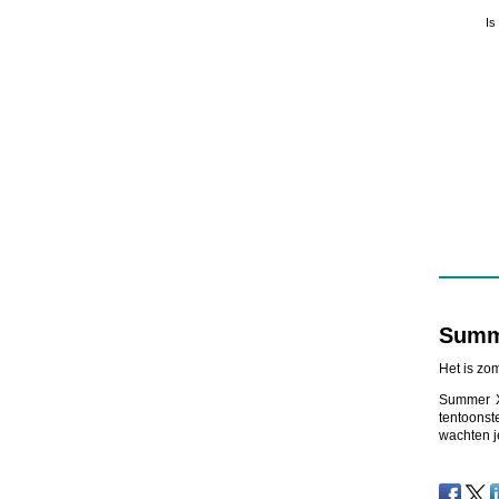
Is
Summ
Het is zo
Summer X
tentoonst
wachten 