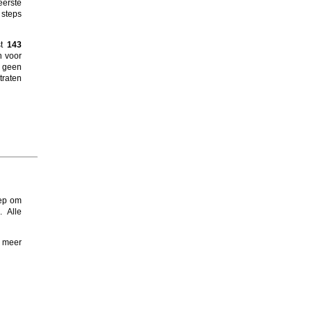
eerste
 steps
st
143
n voor
n geen
traten
oep om
. Alle
 meer