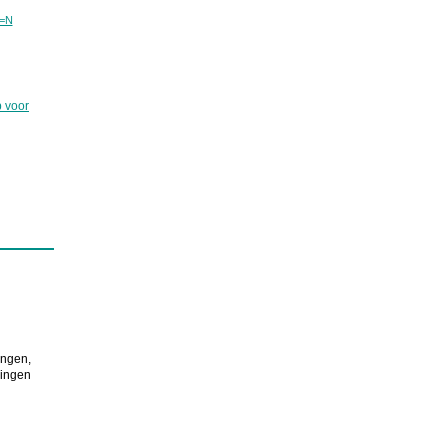
l=N
 voor
ingen,
singen