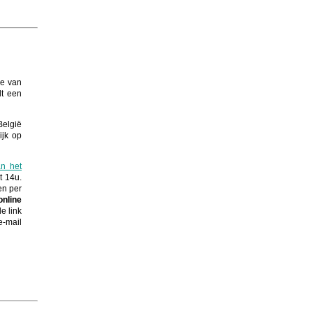
ie van
dt een
België
ijk op
an het
t 14u.
en per
online
de link
-mail