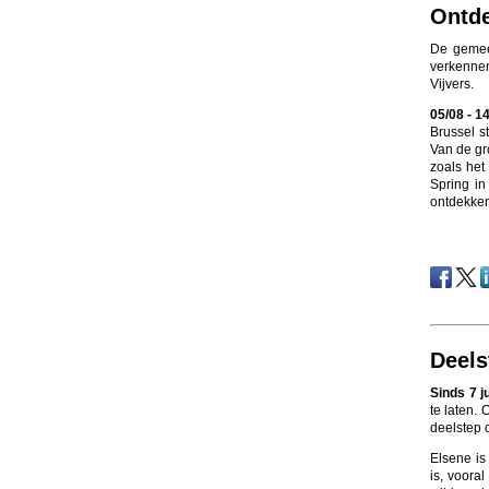
Ontde
De gemeen
verkennen
Vijvers.
05/08 - 1
Brussel s
Van de gr
zoals het
Spring in
ontdekken
Deels
Sinds 7 j
te laten.
deelstep o
Elsene is
is, voora