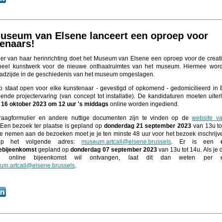
useum van Elsene lanceert een oproep voor
tenaars!
der van haar herinrichting doet het Museum van Elsene een oproep voor de creat
ineel kunstwerk voor de nieuwe onthaalruimtes van het museum. Hiermee wor
adzijde in de geschiedenis van het museum omgeslagen.
 staat open voor elke kunstenaar - gevestigd of opkomend - gedomicilieerd in 
ende projectervaring (van concept tot installatie). De kandidaturen moeten uiterl
16 oktober 2023 om 12 uur 's middags
online worden ingediend.
raagformulier en andere nuttige documenten zijn te vinden op de
website v
 Een bezoek ter plaatse is gepland op
donderdag 21 september 2023
van 13u to
e nemen aan de bezoeken moet je je ten minste 48 uur voor het bezoek inschrijv
op het volgende adres:
museum.artcall@elsene.brussels
. Er is een
iebijeenkomst
gepland op
donderdag 07 september 2023
van 13u tot 14u. Als je 
 online bijeenkomst wil ontvangen, laat dit dan weten per e
um.artcall@elsene.brussels
.