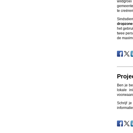
wildgroei
gemeenten
te creëren
Sindsdie
dropzon
het gebru
twee pers
de maximu
Proje
Ben je be
lokale i
voorwaard
Schrijf j
informati