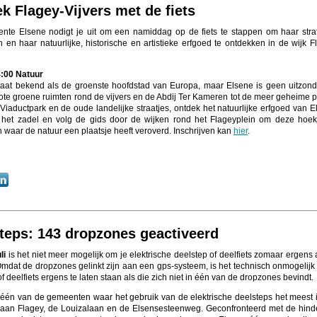
k Flagey-Vijvers met de fiets
te Elsene nodigt je uit om een namiddag op de fiets te stappen om haar stra
 en haar natuurlijke, historische en artistieke erfgoed te ontdekken in de wijk F
4:00 Natuur
taat bekend als de groenste hoofdstad van Europa, maar Elsene is geen uitzond
ote groene ruimten rond de vijvers en de Abdij Ter Kameren tot de meer geheime 
 Viaductpark en de oude landelijke straatjes, ontdek het natuurlijke erfgoed van E
 het zadel en volg de gids door de wijken rond het Flageyplein om deze hoek
 waar de natuur een plaatsje heeft veroverd. Inschrijven kan
hier
.
teps: 143 dropzones geactiveerd
uli
is het niet meer mogelijk om je elektrische deelstep of deelfiets zomaar ergens 
 Omdat de dropzones gelinkt zijn aan een gps-systeem, is het technisch onmogelijk
f deelfiets ergens te laten staan als die zich niet in één van de dropzones bevindt.
 één van de gemeenten waar het gebruik van de elektrische deelsteps het meest 
l aan Flagey, de Louizalaan en de Elsensesteenweg. Geconfronteerd met de hinde