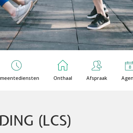
meentediensten
Onthaal
Afspraak
Age
ING (LCS)