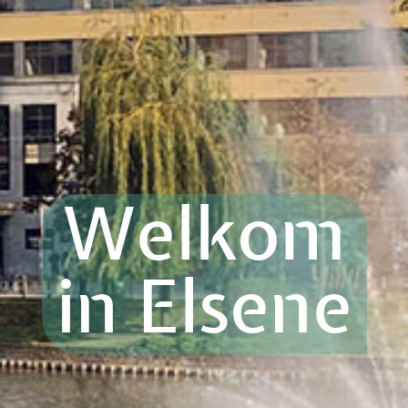
Welkom
in Elsene