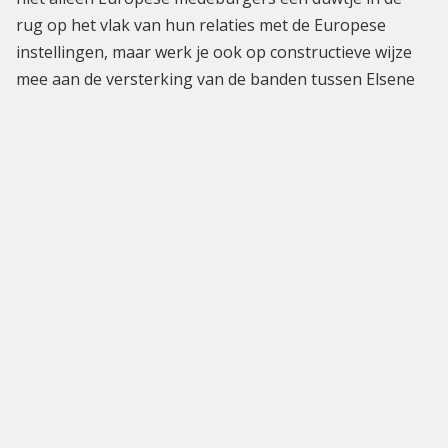
rug op het vlak van hun relaties met de Europese
instellingen, maar werk je ook op constructieve wijze
mee aan de versterking van de banden tussen Elsene
en Europa.
Na elke gemeenteraadsverkiezing worden de 50 leden
van de Adviesraad voor Europese Zaken vernieuwd.
Soms komen er in de loop van de mandaatstermijn
plaatsen vrij. Aarzel dus zeker niet om je kandidaat te
stellen indien je aan de volgende voorwaarden voldoet:
Je bent minstens 18 jaar oud;
Je geniet de burgerlijke en politieke rechten;
Je bent onderdaan zijn van de Europese Unie;Je
hebt een band met de gemeente door je
woonplaats, beroep of elk ander criterium dat
nuttig is voor de verwezenlijking van de
doelstellingen van de adviesraad.