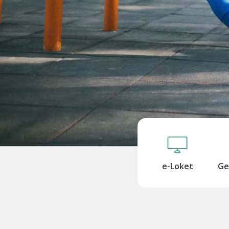
e-Loket
Ge