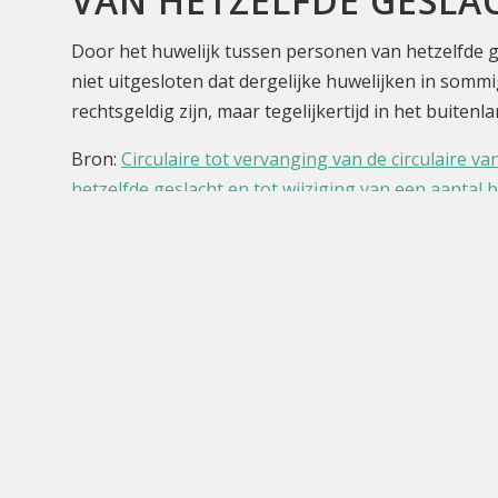
VAN HETZELFDE GESLA
Door het huwelijk tussen personen van hetzelfde ges
niet uitgesloten dat dergelijke huwelijken in somm
rechtsgeldig zijn, maar tegelijkertijd in het buiten
Bron:
Circulaire tot vervanging van de circulaire v
hetzelfde geslacht en tot wijziging van een aantal
Laatste verandering: 2024-02-14 16:33:31
e-Loket
Ge