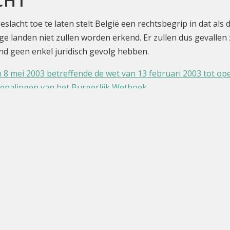
CHT
lacht toe te laten stelt België een rechtsbegrip in dat als
ige landen niet zullen worden erkend. Er zullen dus gevalle
land geen enkel juridisch gevolg hebben.
an 8 mei 2003 betreffende de wet van 13 februari 2003 tot o
 bepalingen van het Burgerlijk Wetboek
meentediensten
Onthaal
Afspraak
Age