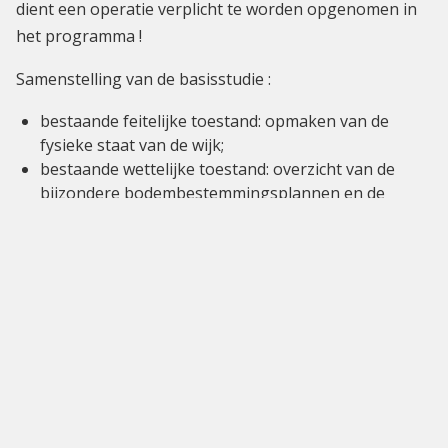
dient een operatie verplicht te worden opgenomen in
het programma !
Samenstelling van de basisstudie :
bestaande feitelijke toestand: opmaken van de
fysieke staat van de wijk;
bestaande wettelijke toestand: overzicht van de
bijzondere bodembestemmingsplannen en de
aangevraagde vergunningen;
analyse per thema en diagnose: sociale en
economische "vitaliteit" van de wijk;
te stellen prioriteiten voor de uitwerking van het
programma.
Samenstelling van het ontwerp van programma :
plan van de perimeter, met lokalisatie van de
verschillende operaties;
vermelden van de gesubsidieerde openbare en