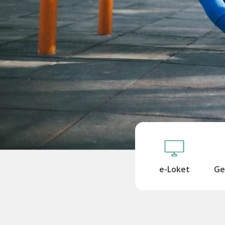
e-Loket
Ge