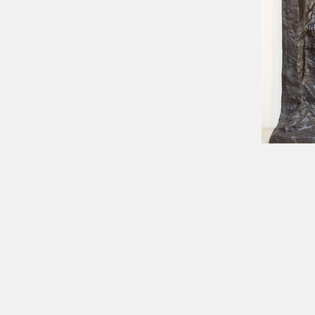
Laatste verandering: 2018-03-22 17:41:21
e-Loket
Ge