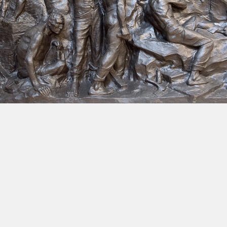
meentediensten
Onthaal
Afspraak
Age