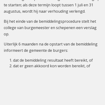
te starten; als deze termijn loopt tussen 1 juli en 31
augustus, wordt hij naar verhouding verlengd.
Bij het einde van de bemiddelingsprocedure stelt het
college van burgemeester en schepenen een verslag
op.
Uiterlijk 6 maanden na de opstart van de bemiddeling
informeert de gemeente de burgers:
dat de bemiddeling resultaat heeft bereikt, of
dat er geen akkoord kon worden bereikt, of
dat de bemiddeling nog lopende is en dat
bijkomende informatie zal worden gegeven bij
het einde van de procedure en sowieso binnen de
6 maanden.
Laatste verandering: 2024-04-22 15:50:59