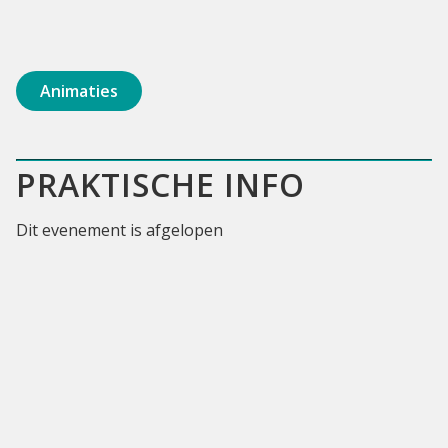
Animaties
PRAKTISCHE INFO
Dit evenement is afgelopen
ur square
Kroonlaan 227
info@lepedalo.be
https://www.lepedalo.be/en_US/
https://www.facebook.com/events/606715292388479/