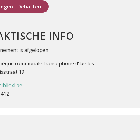
ingen - Debatten
AKTISCHE INFO
enement is afgelopen
thèque communale francophone d'Ixelles
isstraat 19
biblioxl.be
6412
meentediensten
Onthaal
Afspraak
Age