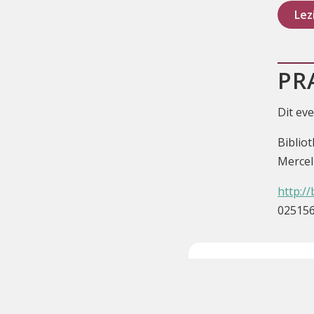
Lez
PR
Dit ev
Biblio
Mercel
http://
02515
e-Loket
Ge