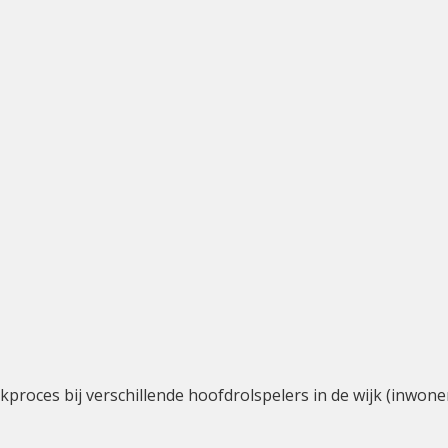
aakproces bij verschillende hoofdrolspelers in de wijk (inwo
mber 2013 af moet zijn.