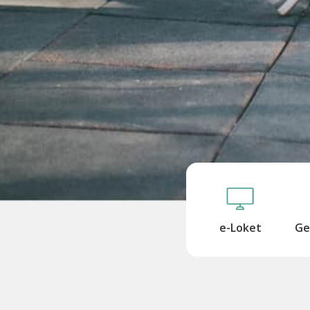
e-Loket
Ge