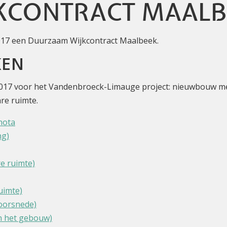
KCONTRACT MAALB
2017 een Duurzaam Wijkcontract Maalbeek.
KEN
017 voor het Vandenbroeck-Limauge project: nieuwbouw me
re ruimte.
nota
ng)
re ruimte)
uimte)
doorsnede)
an het gebouw)