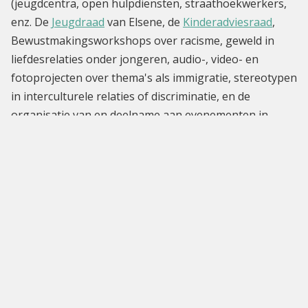
(jeugdcentra, open hulpdiensten, straathoekwerkers,
enz. De
Jeugdraad
van Elsene, de
Kinderadviesraad
,
Bewustmakingsworkshops over racisme, geweld in
liefdesrelaties onder jongeren, audio-, video- en
fotoprojecten over thema's als immigratie, stereotypen
in interculturele relaties of discriminatie, en de
organisatie van en deelname aan evenementen in
Brussel zijn slechts enkele van de verwezenlijkingen
van de dienst XL-Liens.
De projecten zijn opgericht rond waarden als kritische
reflectie, actief burgerschap en solidariteit en staan
open voor iedereen die geïnteresseerd is in het heden
en de toekomst van de Elsense jeugd.
Info: 02.515.69.07
E-mail :
xl-liens at elsene punt brussels