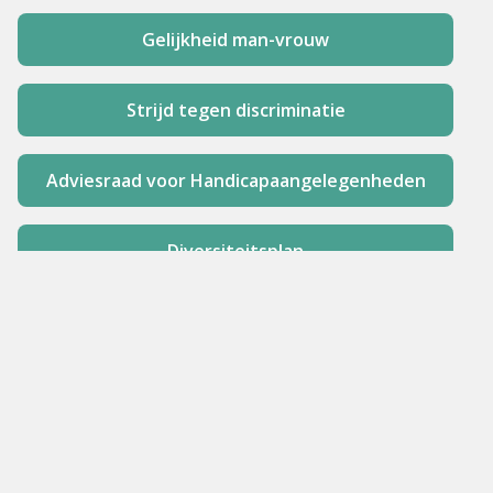
Gelijkheid man-vrouw
Strijd tegen discriminatie
Adviesraad voor Handicapaangelegenheden
Diversiteitsplan
Ervaringen van vrouwen in het uitgaansleven
Gelijkheid en Mensenrechten
Noodgevallen