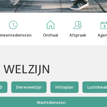
meentediensten
Onthaal
Afspraak
Age
 WELZIJN
ED
Dierenwelzijn
Hitteplan
Luchtkwali
Wachtdiensten