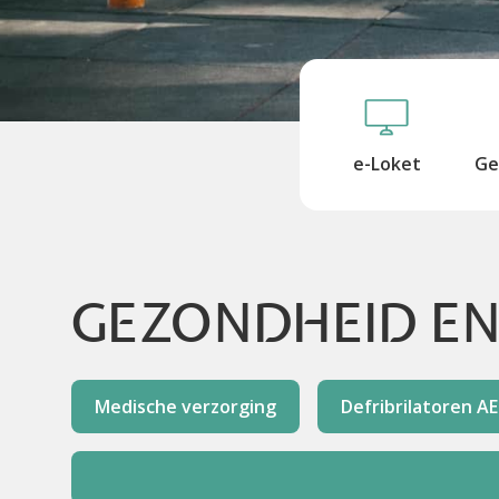
e-Loket
Ge
GEZONDHEID EN
Medische verzorging
Defribrilatoren A