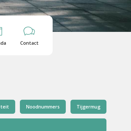
nda
Contact
teit
Noodnummers
Tijgermug